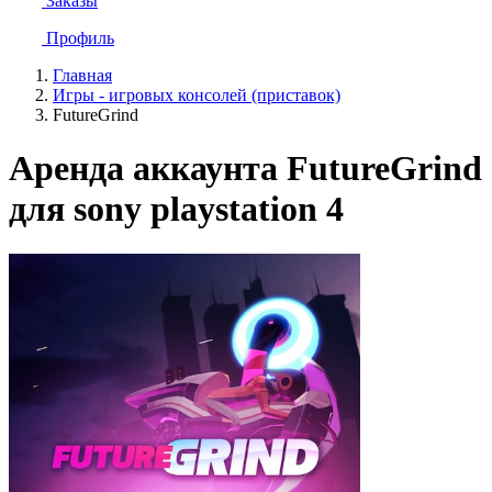
Заказы
Профиль
Главная
Игры - игровых консолей (приставок)
FutureGrind
Аренда аккаунта FutureGrind
для sony playstation 4