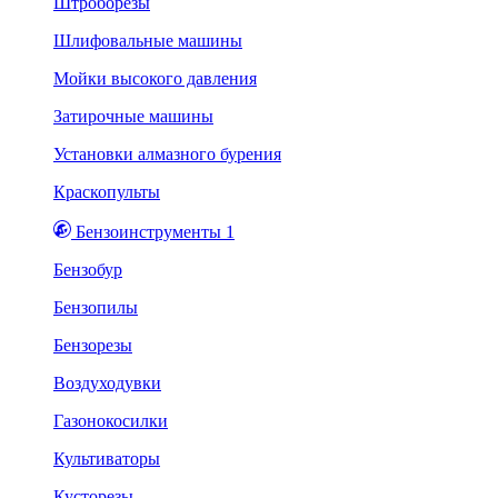
Штроборезы
Шлифовальные машины
Мойки высокого давления
Затирочные машины
Установки алмазного бурения
Краскопульты
Бензоинструменты 1
Бензобур
Бензопилы
Бензорезы
Воздуходувки
Газонокосилки
Культиваторы
Кусторезы