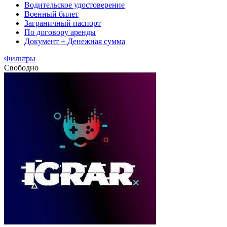
Водительское удостоверение
Военный билет
Заграничный паспорт
По договору аренды
Документ + Денежная сумма
Фильтры
Свободно