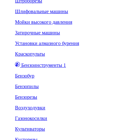
Штроборезы
Шлифовальные машины
Мойки высокого давления
Затирочные машины
Установки алмазного бурения
Краскопульты
Бензоинструменты 1
Бензобур
Бензопилы
Бензорезы
Воздуходувки
Газонокосилки
Культиваторы
Кусторезы