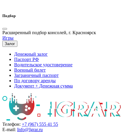
Подбор
Расширенный подбор консолей, г. Красноярск
Игры
Залог
Денежный залог
Паспорт РФ
Водительское удостоверение
Военный билет
Заграничный паспорт
По договору аренды
Документ + Денежная сумма
Телефон:
+7 (967) 555 41 55
E-mail:
Info@Igrar.ru