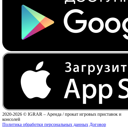
2020-2026 ©
IGRAR – Аренда / прокат игровых приставок и
консолей
Политика обработки персональных данных
Договор