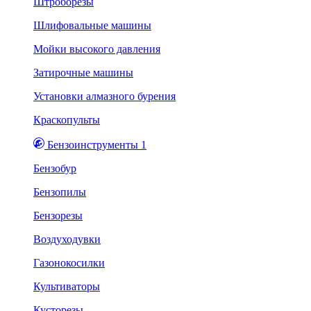
Штроборезы
Шлифовальные машины
Мойки высокого давления
Затирочные машины
Установки алмазного бурения
Краскопульты
Бензоинструменты 1
Бензобур
Бензопилы
Бензорезы
Воздуходувки
Газонокосилки
Культиваторы
Кусторезы