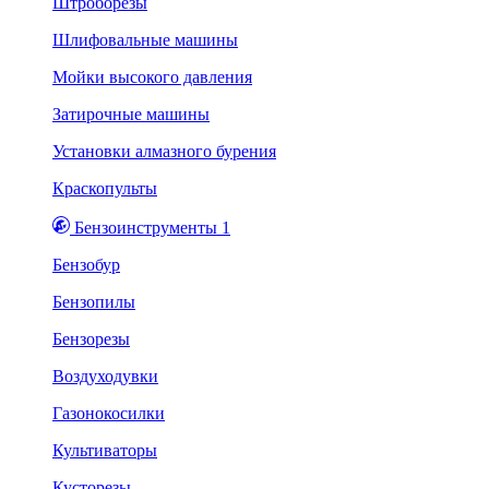
Штроборезы
Шлифовальные машины
Мойки высокого давления
Затирочные машины
Установки алмазного бурения
Краскопульты
Бензоинструменты 1
Бензобур
Бензопилы
Бензорезы
Воздуходувки
Газонокосилки
Культиваторы
Кусторезы