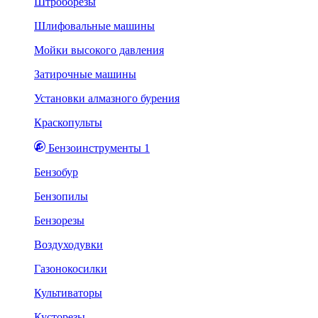
Штроборезы
Шлифовальные машины
Мойки высокого давления
Затирочные машины
Установки алмазного бурения
Краскопульты
Бензоинструменты 1
Бензобур
Бензопилы
Бензорезы
Воздуходувки
Газонокосилки
Культиваторы
Кусторезы