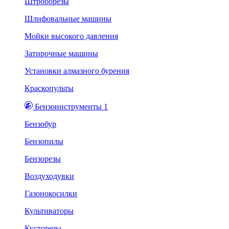
Штроборезы
Шлифовальные машины
Мойки высокого давления
Затирочные машины
Установки алмазного бурения
Краскопульты
Бензоинструменты 1
Бензобур
Бензопилы
Бензорезы
Воздуходувки
Газонокосилки
Культиваторы
Кусторезы