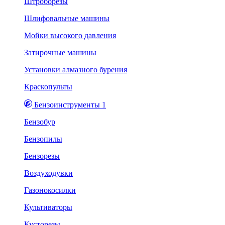
Штроборезы
Шлифовальные машины
Мойки высокого давления
Затирочные машины
Установки алмазного бурения
Краскопульты
Бензоинструменты 1
Бензобур
Бензопилы
Бензорезы
Воздуходувки
Газонокосилки
Культиваторы
Кусторезы