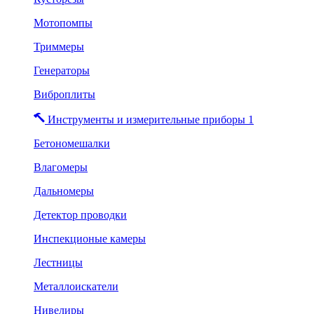
Мотопомпы
Триммеры
Генераторы
Виброплиты
Инструменты и измерительные приборы 1
Бетономешалки
Влагомеры
Дальномеры
Детектор проводки
Инспекционые камеры
Лестницы
Металлоискатели
Нивелиры