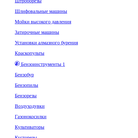
Штроборезы
Шлифовальные машины
Мойки высокого давления
Затирочные машины
Установки алмазного бурения
Краскопульты
Бензоинструменты 1
Бензобур
Бензопилы
Бензорезы
Воздуходувки
Газонокосилки
Культиваторы
Кусторезы