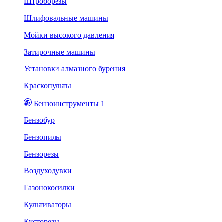
Штроборезы
Шлифовальные машины
Мойки высокого давления
Затирочные машины
Установки алмазного бурения
Краскопульты
Бензоинструменты 1
Бензобур
Бензопилы
Бензорезы
Воздуходувки
Газонокосилки
Культиваторы
Кусторезы