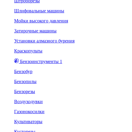
Штроборезы
Шлифовальные машины
Мойки высокого давления
Затирочные машины
Установки алмазного бурения
Краскопульты
Бензоинструменты 1
Бензобур
Бензопилы
Бензорезы
Воздуходувки
Газонокосилки
Культиваторы
Кусторезы