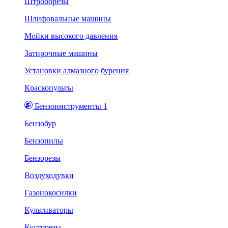
Штроборезы
Шлифовальные машины
Мойки высокого давления
Затирочные машины
Установки алмазного бурения
Краскопульты
Бензоинструменты 1
Бензобур
Бензопилы
Бензорезы
Воздуходувки
Газонокосилки
Культиваторы
Кусторезы