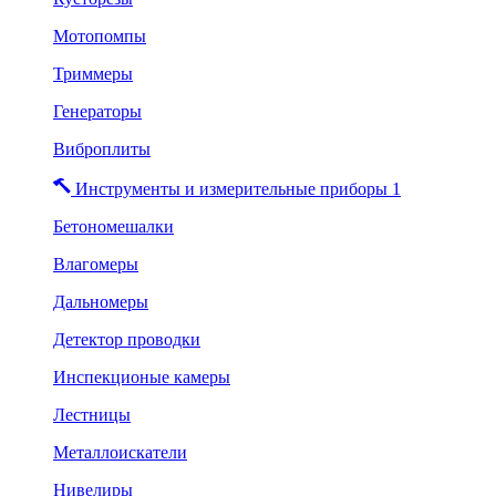
Мотопомпы
Триммеры
Генераторы
Виброплиты
Инструменты и измерительные приборы 1
Бетономешалки
Влагомеры
Дальномеры
Детектор проводки
Инспекционые камеры
Лестницы
Металлоискатели
Нивелиры