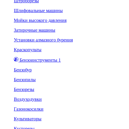
Штроборезы
Шлифовальные машины
Мойки высокого давления
Затирочные машины
Установки алмазного бурения
Краскопульты
Бензоинструменты 1
Бензобур
Бензопилы
Бензорезы
Воздуходувки
Газонокосилки
Культиваторы
Кусторезы