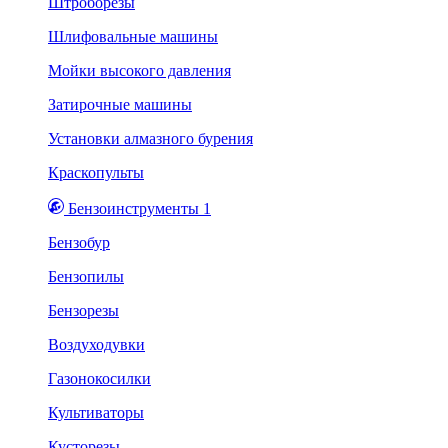
Штроборезы
Шлифовальные машины
Мойки высокого давления
Затирочные машины
Установки алмазного бурения
Краскопульты
Бензоинструменты 1
Бензобур
Бензопилы
Бензорезы
Воздуходувки
Газонокосилки
Культиваторы
Кусторезы