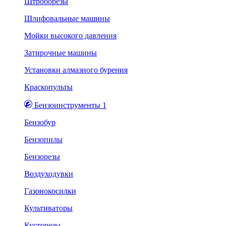
Штроборезы
Шлифовальные машины
Мойки высокого давления
Затирочные машины
Установки алмазного бурения
Краскопульты
Бензоинструменты 1
Бензобур
Бензопилы
Бензорезы
Воздуходувки
Газонокосилки
Культиваторы
Кусторезы