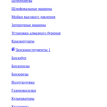
Штроборезы
Шлифовальные машины
Мойки высокого давления
Затирочные машины
Установки алмазного бурения
Краскопульты
Бензоинструменты 1
Бензобур
Бензопилы
Бензорезы
Воздуходувки
Газонокосилки
Культиваторы
Кусторезы