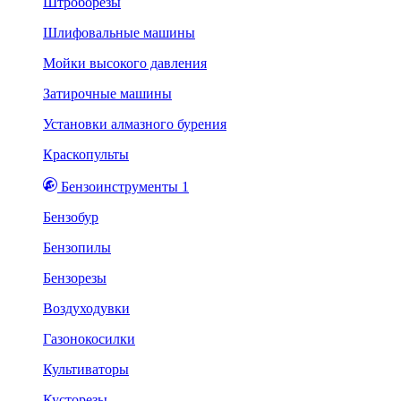
Штроборезы
Шлифовальные машины
Мойки высокого давления
Затирочные машины
Установки алмазного бурения
Краскопульты
Бензоинструменты 1
Бензобур
Бензопилы
Бензорезы
Воздуходувки
Газонокосилки
Культиваторы
Кусторезы