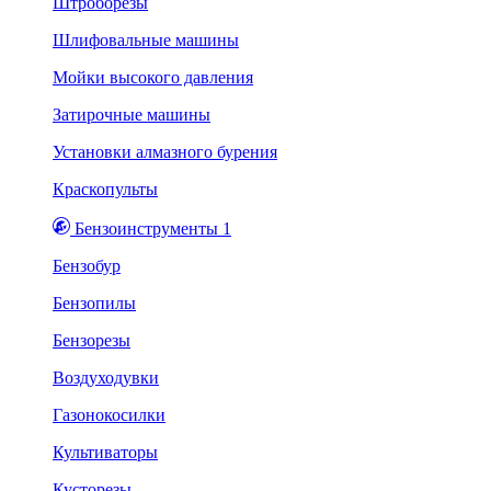
Штроборезы
Шлифовальные машины
Мойки высокого давления
Затирочные машины
Установки алмазного бурения
Краскопульты
Бензоинструменты 1
Бензобур
Бензопилы
Бензорезы
Воздуходувки
Газонокосилки
Культиваторы
Кусторезы