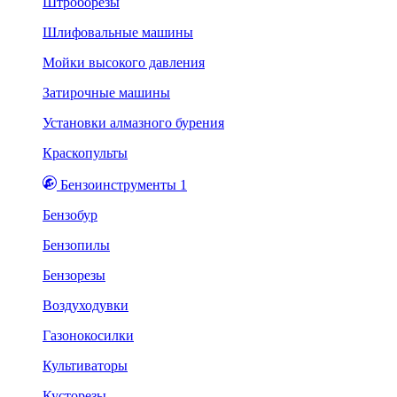
Штроборезы
Шлифовальные машины
Мойки высокого давления
Затирочные машины
Установки алмазного бурения
Краскопульты
Бензоинструменты 1
Бензобур
Бензопилы
Бензорезы
Воздуходувки
Газонокосилки
Культиваторы
Кусторезы