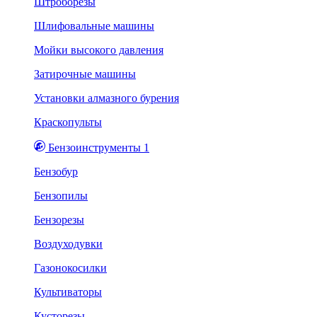
Штроборезы
Шлифовальные машины
Мойки высокого давления
Затирочные машины
Установки алмазного бурения
Краскопульты
Бензоинструменты 1
Бензобур
Бензопилы
Бензорезы
Воздуходувки
Газонокосилки
Культиваторы
Кусторезы