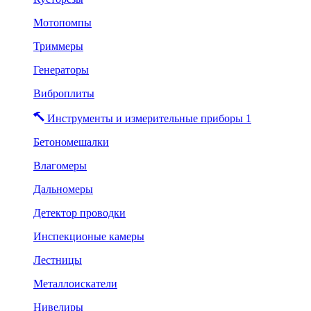
Мотопомпы
Триммеры
Генераторы
Виброплиты
Инструменты и измерительные приборы 1
Бетономешалки
Влагомеры
Дальномеры
Детектор проводки
Инспекционые камеры
Лестницы
Металлоискатели
Нивелиры