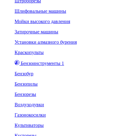
Штроборезы
Шлифовальные машины
Мойки высокого давления
Затирочные машины
Установки алмазного бурения
Краскопульты
Бензоинструменты 1
Бензобур
Бензопилы
Бензорезы
Воздуходувки
Газонокосилки
Культиваторы
Кусторезы