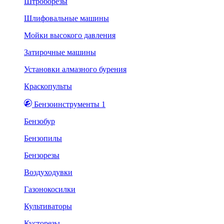
Штроборезы
Шлифовальные машины
Мойки высокого давления
Затирочные машины
Установки алмазного бурения
Краскопульты
Бензоинструменты 1
Бензобур
Бензопилы
Бензорезы
Воздуходувки
Газонокосилки
Культиваторы
Кусторезы