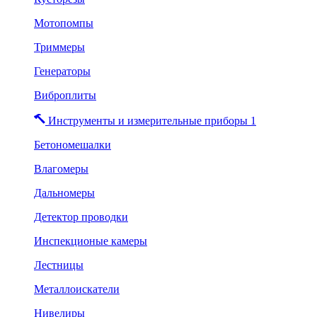
Мотопомпы
Триммеры
Генераторы
Виброплиты
Инструменты и измерительные приборы 1
Бетономешалки
Влагомеры
Дальномеры
Детектор проводки
Инспекционые камеры
Лестницы
Металлоискатели
Нивелиры