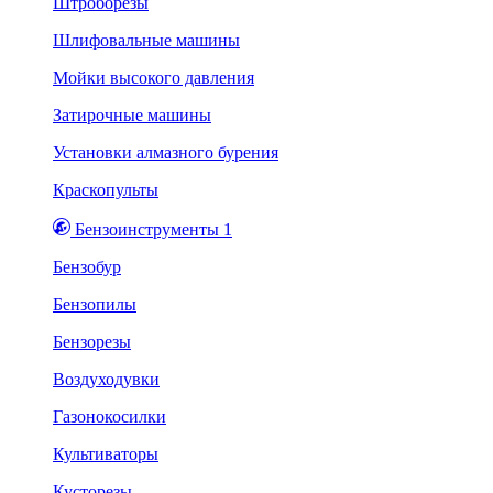
Штроборезы
Шлифовальные машины
Мойки высокого давления
Затирочные машины
Установки алмазного бурения
Краскопульты
Бензоинструменты 1
Бензобур
Бензопилы
Бензорезы
Воздуходувки
Газонокосилки
Культиваторы
Кусторезы