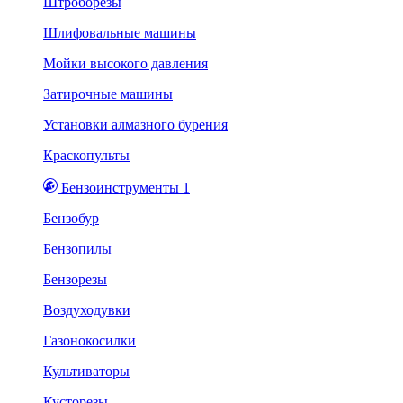
Штроборезы
Шлифовальные машины
Мойки высокого давления
Затирочные машины
Установки алмазного бурения
Краскопульты
Бензоинструменты 1
Бензобур
Бензопилы
Бензорезы
Воздуходувки
Газонокосилки
Культиваторы
Кусторезы