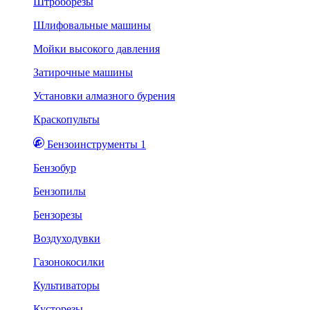
Штроборезы
Шлифовальные машины
Мойки высокого давления
Затирочные машины
Установки алмазного бурения
Краскопульты
Бензоинструменты 1
Бензобур
Бензопилы
Бензорезы
Воздуходувки
Газонокосилки
Культиваторы
Кусторезы