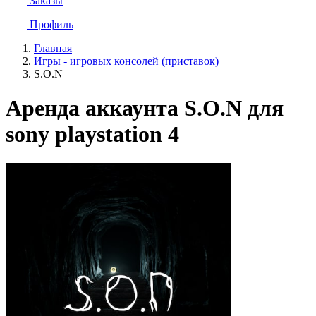
Заказы
Профиль
Главная
Игры - игровых консолей (приставок)
S.O.N
Аренда аккаунта S.O.N для
sony playstation 4