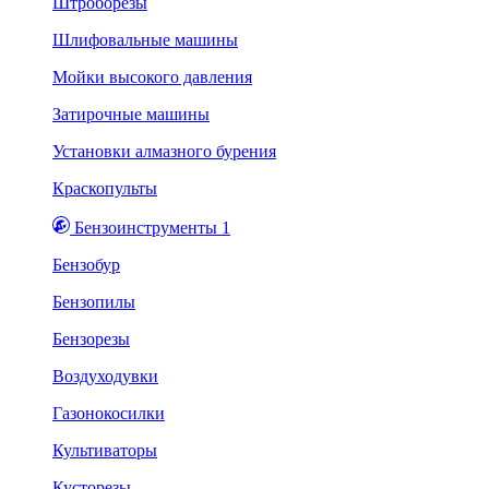
Штроборезы
Шлифовальные машины
Мойки высокого давления
Затирочные машины
Установки алмазного бурения
Краскопульты
Бензоинструменты 1
Бензобур
Бензопилы
Бензорезы
Воздуходувки
Газонокосилки
Культиваторы
Кусторезы