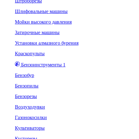
Штроборезы
Шлифовальные машины
Мойки высокого давления
Затирочные машины
Установки алмазного бурения
Краскопульты
Бензоинструменты 1
Бензобур
Бензопилы
Бензорезы
Воздуходувки
Газонокосилки
Культиваторы
Кусторезы