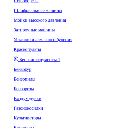
Штроборезы
Шлифовальные машины
Мойки высокого давления
Затирочные машины
Установки алмазного бурения
Краскопульты
Бензоинструменты 1
Бензобур
Бензопилы
Бензорезы
Воздуходувки
Газонокосилки
Культиваторы
Кусторезы