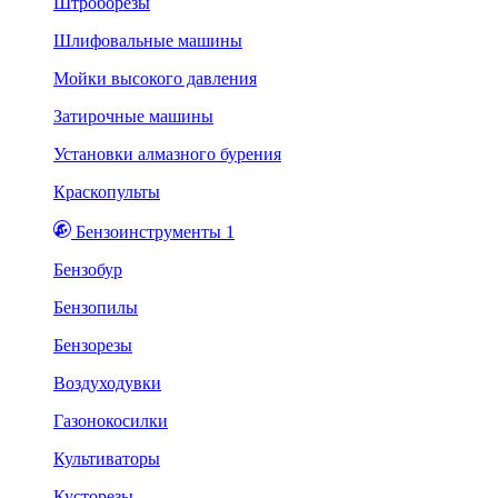
Штроборезы
Шлифовальные машины
Мойки высокого давления
Затирочные машины
Установки алмазного бурения
Краскопульты
Бензоинструменты 1
Бензобур
Бензопилы
Бензорезы
Воздуходувки
Газонокосилки
Культиваторы
Кусторезы