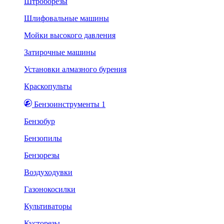
Штроборезы
Шлифовальные машины
Мойки высокого давления
Затирочные машины
Установки алмазного бурения
Краскопульты
Бензоинструменты 1
Бензобур
Бензопилы
Бензорезы
Воздуходувки
Газонокосилки
Культиваторы
Кусторезы