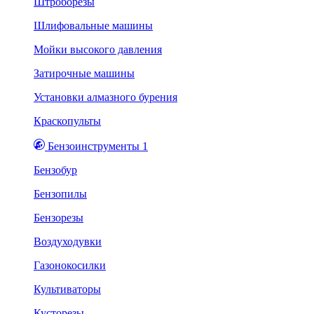
Штроборезы
Шлифовальные машины
Мойки высокого давления
Затирочные машины
Установки алмазного бурения
Краскопульты
Бензоинструменты 1
Бензобур
Бензопилы
Бензорезы
Воздуходувки
Газонокосилки
Культиваторы
Кусторезы