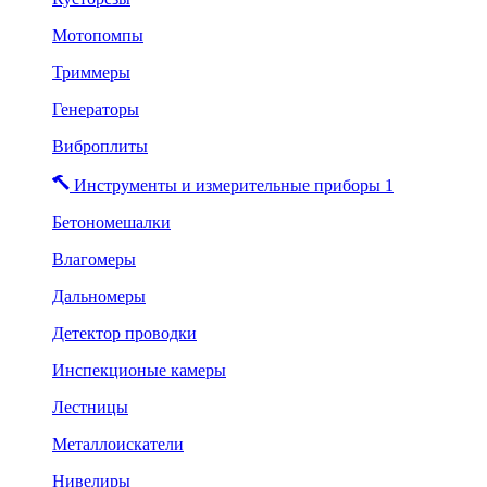
Мотопомпы
Триммеры
Генераторы
Виброплиты
Инструменты и измерительные приборы 1
Бетономешалки
Влагомеры
Дальномеры
Детектор проводки
Инспекционые камеры
Лестницы
Металлоискатели
Нивелиры