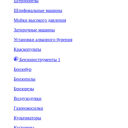
Штроборезы
Шлифовальные машины
Мойки высокого давления
Затирочные машины
Установки алмазного бурения
Краскопульты
Бензоинструменты 1
Бензобур
Бензопилы
Бензорезы
Воздуходувки
Газонокосилки
Культиваторы
Кусторезы