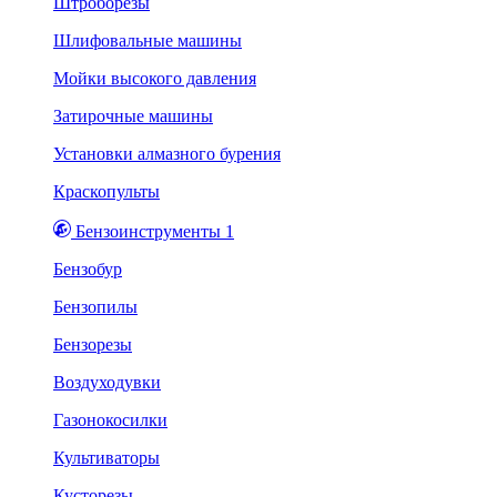
Штроборезы
Шлифовальные машины
Мойки высокого давления
Затирочные машины
Установки алмазного бурения
Краскопульты
Бензоинструменты 1
Бензобур
Бензопилы
Бензорезы
Воздуходувки
Газонокосилки
Культиваторы
Кусторезы