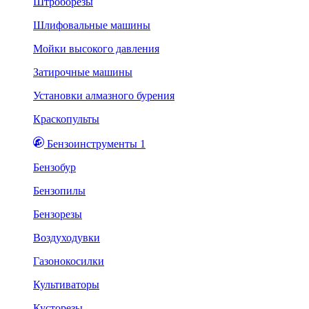
Штроборезы
Шлифовальные машины
Мойки высокого давления
Затирочные машины
Установки алмазного бурения
Краскопульты
Бензоинструменты 1
Бензобур
Бензопилы
Бензорезы
Воздуходувки
Газонокосилки
Культиваторы
Кусторезы