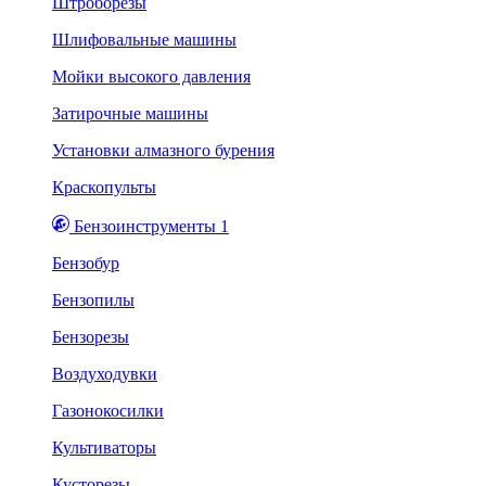
Штроборезы
Шлифовальные машины
Мойки высокого давления
Затирочные машины
Установки алмазного бурения
Краскопульты
Бензоинструменты 1
Бензобур
Бензопилы
Бензорезы
Воздуходувки
Газонокосилки
Культиваторы
Кусторезы