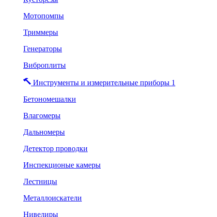
Мотопомпы
Триммеры
Генераторы
Виброплиты
Инструменты и измерительные приборы 1
Бетономешалки
Влагомеры
Дальномеры
Детектор проводки
Инспекционые камеры
Лестницы
Металлоискатели
Нивелиры