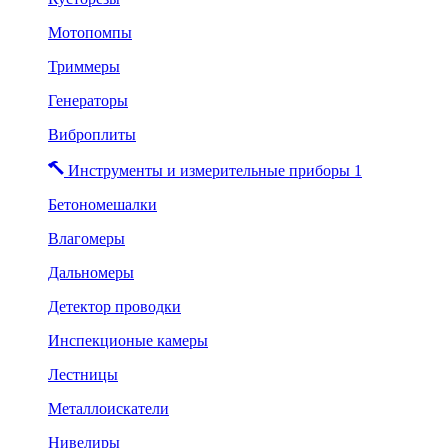
Мотопомпы
Триммеры
Генераторы
Виброплиты
Инструменты и измерительные приборы 1
Бетономешалки
Влагомеры
Дальномеры
Детектор проводки
Инспекционые камеры
Лестницы
Металлоискатели
Нивелиры