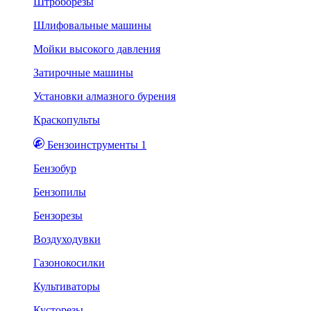
Штроборезы
Шлифовальные машины
Мойки высокого давления
Затирочные машины
Установки алмазного бурения
Краскопульты
Бензоинструменты 1
Бензобур
Бензопилы
Бензорезы
Воздуходувки
Газонокосилки
Культиваторы
Кусторезы