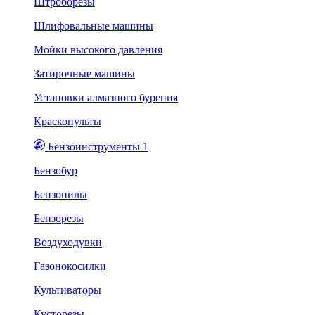
Штроборезы
Шлифовальные машины
Мойки высокого давления
Затирочные машины
Установки алмазного бурения
Краскопульты
Бензоинструменты 1
Бензобур
Бензопилы
Бензорезы
Воздуходувки
Газонокосилки
Культиваторы
Кусторезы