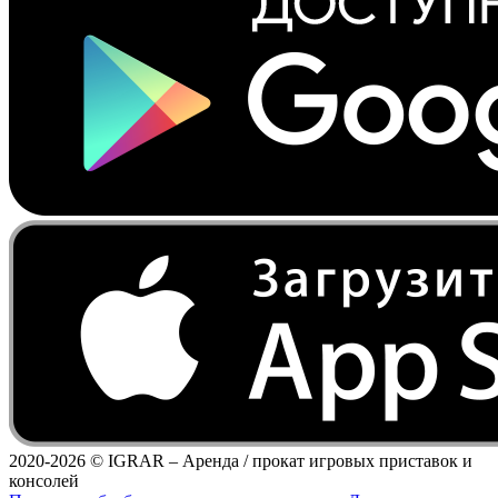
2020-2026 ©
IGRAR – Аренда / прокат игровых приставок и
консолей