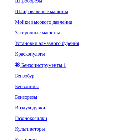
Штроборезы
Шлифовальные машины
Мойки высокого давления
Затирочные машины
Установки алмазного бурения
Краскопульты
Бензоинструменты 1
Бензобур
Бензопилы
Бензорезы
Воздуходувки
Газонокосилки
Культиваторы
Кусторезы