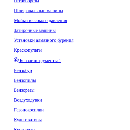
Штроборезы
Шлифовальные машины
Мойки высокого давления
Затирочные машины
Установки алмазного бурения
Краскопульты
Бензоинструменты 1
Бензобур
Бензопилы
Бензорезы
Воздуходувки
Газонокосилки
Культиваторы
Кусторезы