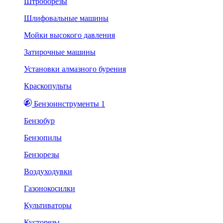
Штроборезы
Шлифовальные машины
Мойки высокого давления
Затирочные машины
Установки алмазного бурения
Краскопульты
Бензоинструменты 1
Бензобур
Бензопилы
Бензорезы
Воздуходувки
Газонокосилки
Культиваторы
Кусторезы