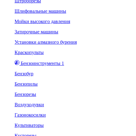
Штроборезы
Шлифовальные машины
Мойки высокого давления
Затирочные машины
Установки алмазного бурения
Краскопульты
Бензоинструменты 1
Бензобур
Бензопилы
Бензорезы
Воздуходувки
Газонокосилки
Культиваторы
Кусторезы