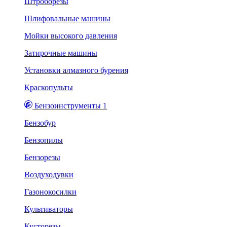
Штроборезы
Шлифовальные машины
Мойки высокого давления
Затирочные машины
Установки алмазного бурения
Краскопульты
Бензоинструменты 1
Бензобур
Бензопилы
Бензорезы
Воздуходувки
Газонокосилки
Культиваторы
Кусторезы