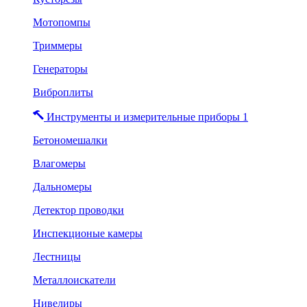
Мотопомпы
Триммеры
Генераторы
Виброплиты
Инструменты и измерительные приборы 1
Бетономешалки
Влагомеры
Дальномеры
Детектор проводки
Инспекционые камеры
Лестницы
Металлоискатели
Нивелиры