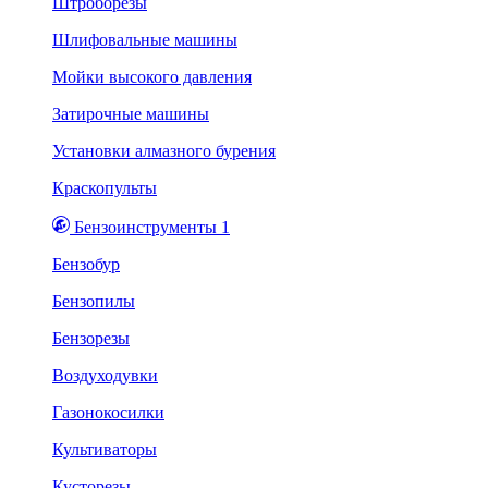
Штроборезы
Шлифовальные машины
Мойки высокого давления
Затирочные машины
Установки алмазного бурения
Краскопульты
Бензоинструменты 1
Бензобур
Бензопилы
Бензорезы
Воздуходувки
Газонокосилки
Культиваторы
Кусторезы