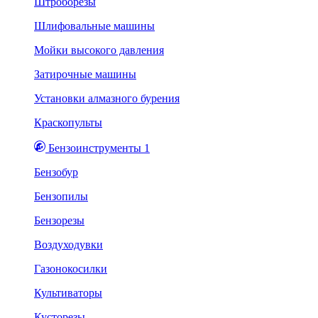
Штроборезы
Шлифовальные машины
Мойки высокого давления
Затирочные машины
Установки алмазного бурения
Краскопульты
Бензоинструменты 1
Бензобур
Бензопилы
Бензорезы
Воздуходувки
Газонокосилки
Культиваторы
Кусторезы