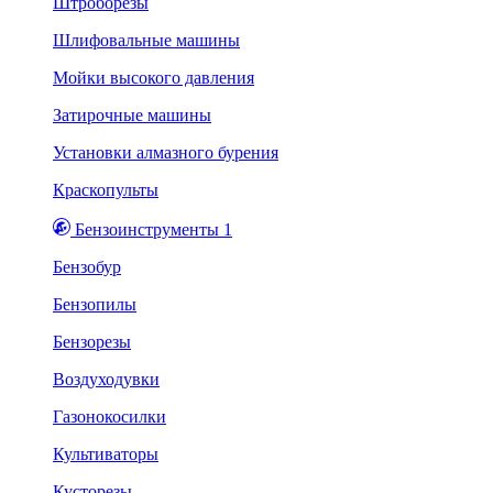
Штроборезы
Шлифовальные машины
Мойки высокого давления
Затирочные машины
Установки алмазного бурения
Краскопульты
Бензоинструменты 1
Бензобур
Бензопилы
Бензорезы
Воздуходувки
Газонокосилки
Культиваторы
Кусторезы