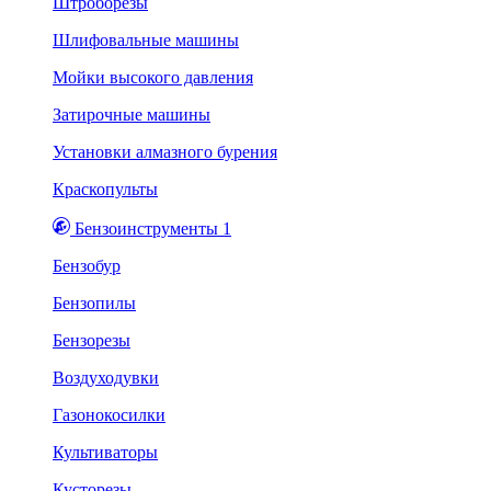
Штроборезы
Шлифовальные машины
Мойки высокого давления
Затирочные машины
Установки алмазного бурения
Краскопульты
Бензоинструменты 1
Бензобур
Бензопилы
Бензорезы
Воздуходувки
Газонокосилки
Культиваторы
Кусторезы