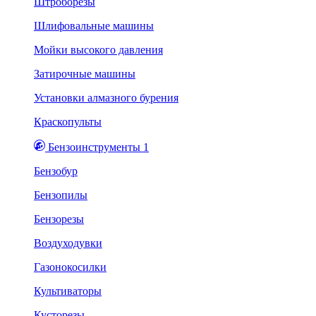
Штроборезы
Шлифовальные машины
Мойки высокого давления
Затирочные машины
Установки алмазного бурения
Краскопульты
Бензоинструменты 1
Бензобур
Бензопилы
Бензорезы
Воздуходувки
Газонокосилки
Культиваторы
Кусторезы