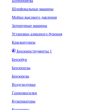
Штроборезы
Шлифовальные машины
Мойки высокого давления
Затирочные машины
Установки алмазного бурения
Краскопульты
Бензоинструменты 1
Бензобур
Бензопилы
Бензорезы
Воздуходувки
Газонокосилки
Культиваторы
Кусторезы