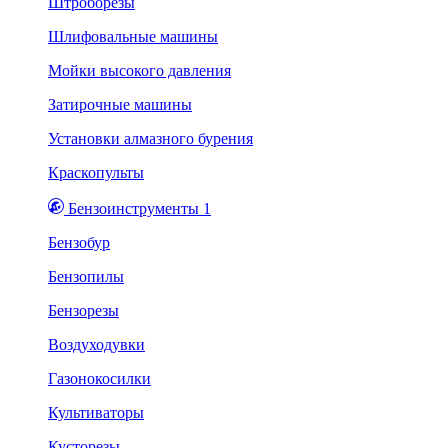
Штроборезы
Шлифовальные машины
Мойки высокого давления
Затирочные машины
Установки алмазного бурения
Краскопульты
Бензоинструменты 1
Бензобур
Бензопилы
Бензорезы
Воздуходувки
Газонокосилки
Культиваторы
Кусторезы