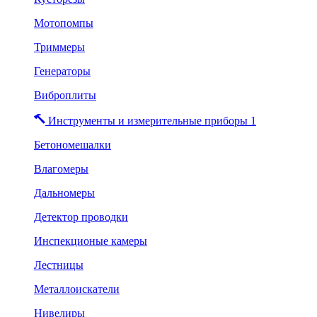
Мотопомпы
Триммеры
Генераторы
Виброплиты
Инструменты и измерительные приборы 1
Бетономешалки
Влагомеры
Дальномеры
Детектор проводки
Инспекционые камеры
Лестницы
Металлоискатели
Нивелиры