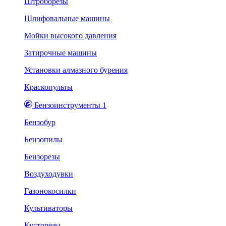
Штроборезы
Шлифовальные машины
Мойки высокого давления
Затирочные машины
Установки алмазного бурения
Краскопульты
Бензоинструменты 1
Бензобур
Бензопилы
Бензорезы
Воздуходувки
Газонокосилки
Культиваторы
Кусторезы