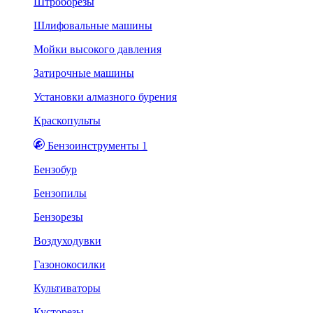
Штроборезы
Шлифовальные машины
Мойки высокого давления
Затирочные машины
Установки алмазного бурения
Краскопульты
Бензоинструменты 1
Бензобур
Бензопилы
Бензорезы
Воздуходувки
Газонокосилки
Культиваторы
Кусторезы